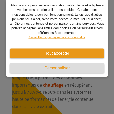
A ne pas utiliser dans notre belle région il n’y
Afin de vous proposer une navigation fiable, fluide et adaptée à
fait pas assez froid ! Elle permet de limiter les
vos besoins, ce site utilise des cookies. Certains sont
indispensables à son bon fonctionnement, tandis que d'autres
pertes de chaleur inhérentes à la ventilation
peuvent nous aider, avec votre accord, à mesurer l'audience,
car ce système récupère la chaleur de l’air vicié
améliorer nos contenus et personnaliser certains services. Vous
pouvez accepter l'ensemble des cookies ou personnaliser vos
extrait de la maison et l’utilise pour réchauffer
préférences à tout moment.
Consulter la politique de confidentialité
l’air neuf filtré venant de l’extérieur.
Un ventilateur pulse cet air neuf préchauffé
Tout accepter
dans les pièces principales par le biais de
bouche d’insufflation. Bien que cet
Personnaliser
équipement soit plus coûteux qu’un modèle
simple flux, il permet des économies
importantes de
chauffage
en récupérant
jusqu’à 70% (voire 90% dans les systèmes
haute performance) de l’énergie contenue
dans l’air vicié extrait.