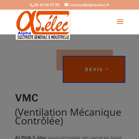
06 43 08 47 89
contact@alphaselec.fr
DEVIS
VMC
(Ventilation Mécanique
Contrôlée)
ALPHA S.élec
vous propose ses services pour