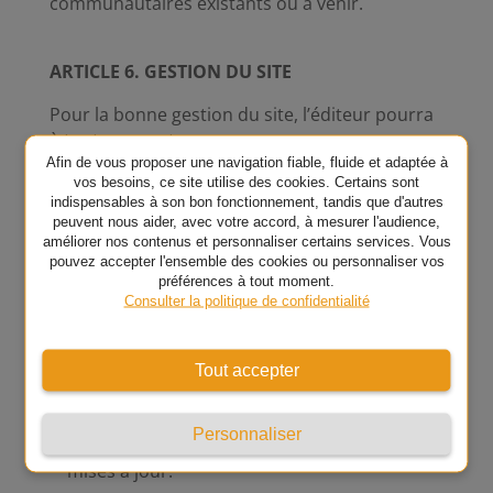
communautaires existants ou à venir.
ARTICLE 6. GESTION DU SITE
Pour la bonne gestion du site, l’éditeur pourra
à tout moment :
Afin de vous proposer une navigation fiable, fluide et adaptée à
Suspendre, interrompre ou limiter l’accès à
vos besoins, ce site utilise des cookies. Certains sont
indispensables à son bon fonctionnement, tandis que d'autres
tout ou partie du site, réserver l’accès au
peuvent nous aider, avec votre accord, à mesurer l'audience,
site, ou à certaines parties du site, à une
améliorer nos contenus et personnaliser certains services. Vous
pouvez accepter l'ensemble des cookies ou personnaliser vos
catégorie déterminée d’internaute ;
préférences à tout moment.
Supprimer toute information pouvant en
Consulter la politique de confidentialité
perturber le fonctionnement ou entrant en
contravention avec les lois nationales ou
Tout accepter
internationales, ou avec les règles de la
Nétiquette ;
Personnaliser
Suspendre le site afin de procéder à des
mises à jour.